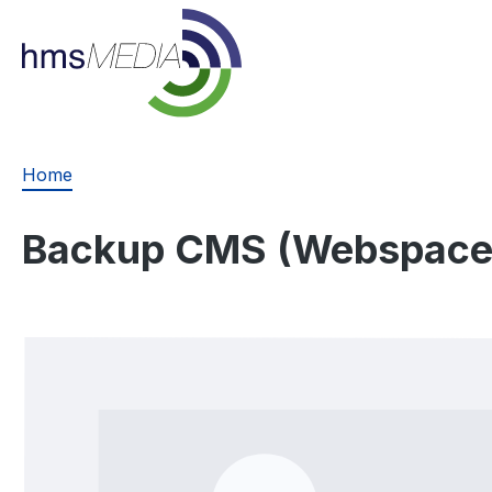
springen
Zur Hauptnavigation springen
Home
Backup CMS (Webspace
Bildergalerie überspringen