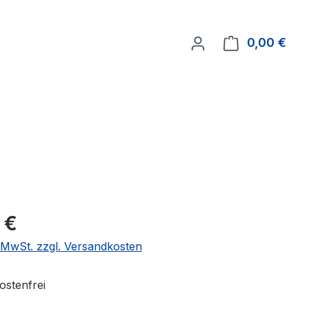
0,00 €
Ware
 €
. MwSt. zzgl. Versandkosten
stenfrei