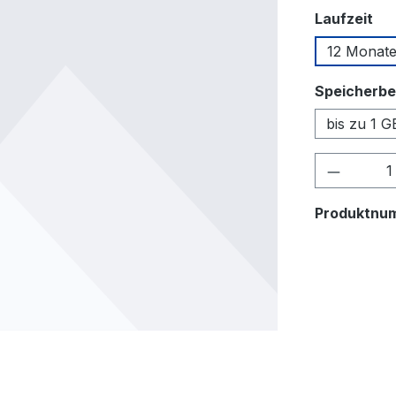
au
Laufzeit
12 Monat
Speicherbe
bis zu 1 G
Produkt
Produktnu