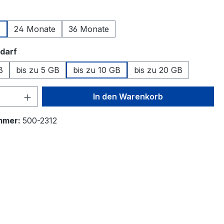
swählen
e
24 Monate
36 Monate
auswählen
darf
B
bis zu 5 GB
bis zu 10 GB
bis zu 20 GB
 Anzahl: Gib den gewünschten Wert ein 
In den Warenkorb
mmer:
500-2312