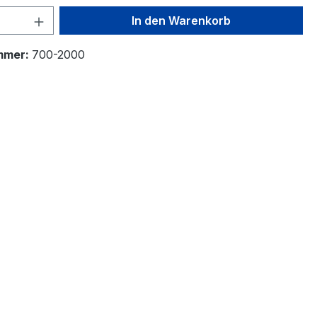
 Anzahl: Gib den gewünschten Wert ein 
In den Warenkorb
mmer:
700-2000