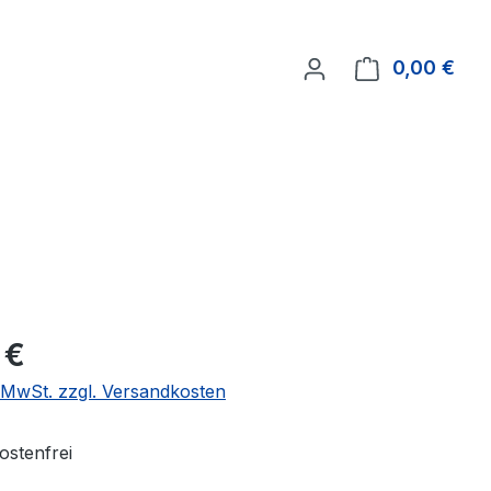
0,00 €
Ware
 €
. MwSt. zzgl. Versandkosten
stenfrei