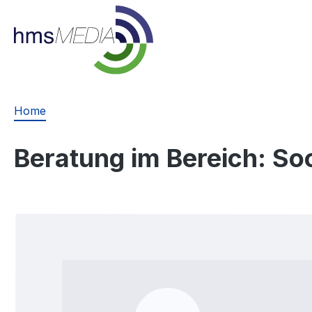
springen
Zur Hauptnavigation springen
Home
Beratung im Bereich: So
Bildergalerie überspringen