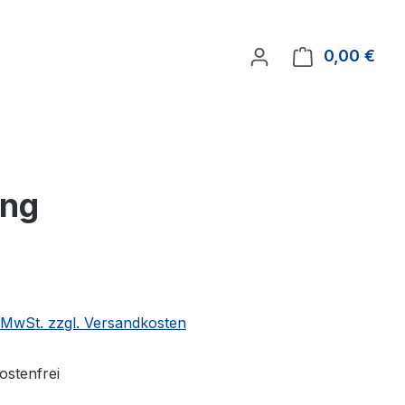
0,00 €
Ware
ung
€
. MwSt. zzgl. Versandkosten
stenfrei