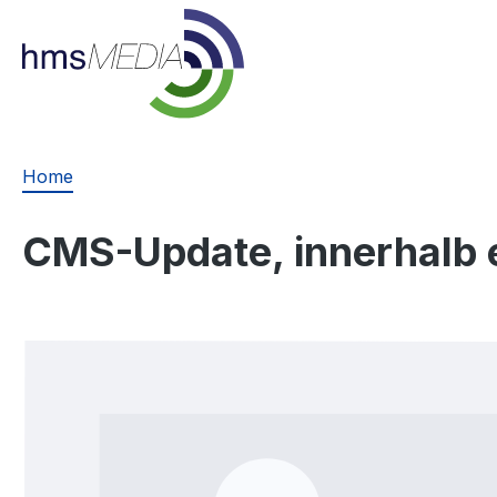
springen
Zur Hauptnavigation springen
Home
CMS-Update, innerhalb 
Bildergalerie überspringen