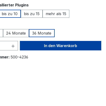
auswählen
llierter Plugins
bis zu 10
bis zu 15
mehr als 15
swählen
24 Monate
36 Monate
 Anzahl: Gib den gewünschten Wert ein 
In den Warenkorb
mmer:
500-4236