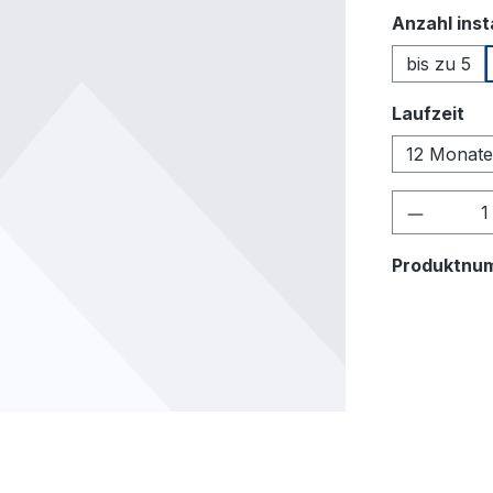
Anzahl insta
bis zu 5
au
Laufzeit
12 Monate
Produkt
Produktnu