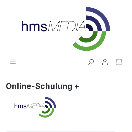
alt springen
Ware
Online-Schulung +