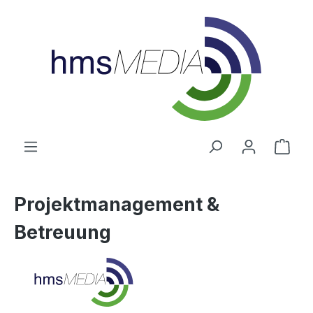
alt springen
Ware
Projektmanagement &
Betreuung