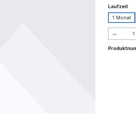
au
Laufzeit
1 Monat
Produkt
Produktnu