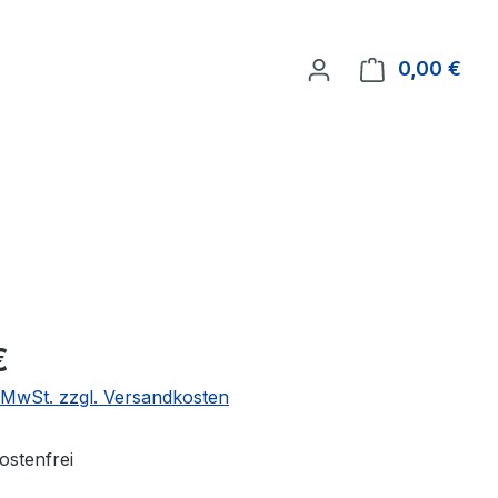
0,00 €
Ware
€
. MwSt. zzgl. Versandkosten
stenfrei