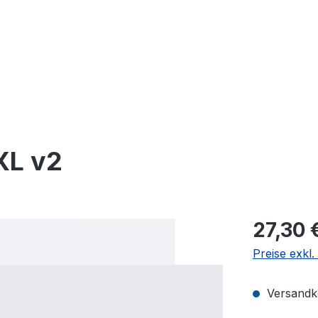
XL v2
27,30 
Preise exkl
Versandko