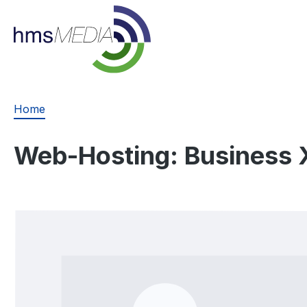
springen
Zur Hauptnavigation springen
Home
Web-Hosting: Business 
Bildergalerie überspringen