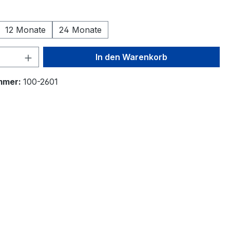
swählen
12 Monate
24 Monate
 Anzahl: Gib den gewünschten Wert ein 
In den Warenkorb
mmer:
100-2601