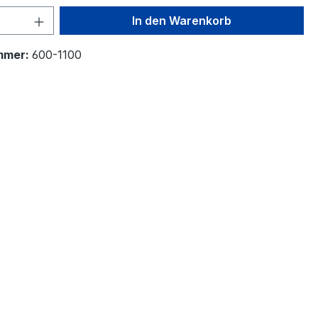
 Anzahl: Gib den gewünschten Wert ein 
In den Warenkorb
mmer:
600-1100