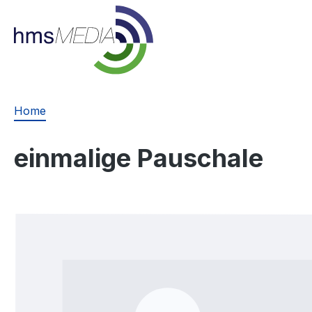
springen
Zur Hauptnavigation springen
Home
einmalige Pauschale
Bildergalerie überspringen