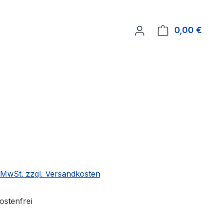
0,00 €
Ware
. MwSt. zzgl. Versandkosten
stenfrei